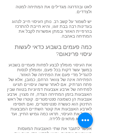
לאט ובהדרגה מגדילים את המתיחה למטה
ולצדדים.
יש לשמור על קשב רב. נותן העיסוי חייב לנהוג
בעדינות רבה בבת זוגו, והיא חייבת להתרכז
בהרפיית האזור ובמתן אפשרות לקבל את
המתיחה באהבה.
כמה פעמים בשבוע כדאי לעשות
עיסוי פרינאום?
את העיסוי מומלץ לבצע לפחות פעמיים בשבוע
במשך עשר דקות בכל פעם, ומומלץ לנסות
להגדיל מדי פעם את הפתיחה של האזור.
הפתיחה אינה של צוואר הרחם, כמובן, אלא של
פתח הנרתיק. אם לאחר שישה עיסויים תגיעו
לפתיחה של ארבע אצבעות דמיוניות בטווח שבין
האצבעות בזמן המתיחה הצדה, זה מצוין. ארבע
אצבעות הן כשמונה סנטימטרים. קוטרו של ראש
התינוק הוא כעשרה סנטימטרים, ואם תוסיפו
לארבע האצבעות את קוטר השתיים המבצעות
בפועל את העיסוי, תראו כמה גמיש החיץ, ועד
כמה הוא מתאים ללידה.
אפשר לתגבר את שתי האצבעות המעסות
באצבעות נוספות, ורצוי לחדש מדי פעם את