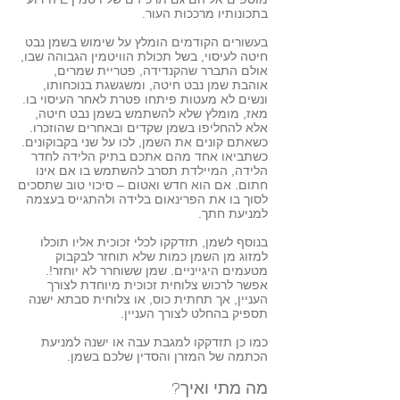
בתכונותיו מרככות העור.
בעשורים הקודמים הומלץ על שימוש בשמן נבט
חיטה לעיסוי, בשל תכולת הוויטמין הגבוהה שבו,
אולם התברר שהקנדידה, פטריית שמרים,
אוהבת שמן נבט חיטה, ומשגשגת בנוכחותו,
ונשים לא מעטות פיתחו פטרת לאחר העיסוי בו.
מאז, מומלץ שלא להשתמש בשמן נבט חיטה,
אלא להחליפו בשמן שקדים ובאחרים שהוזכרו.
כשאתם קונים את השמן, לכו על שני בקבוקונים.
כשתביאו אחד מהם אתכם בתיק הלידה לחדר
הלידה, המיילדת תסרב להשתמש בו אם אינו
חתום. אם הוא חדש ואטום – סיכוי טוב שתסכים
לסוך בו את הפרינאום בלידה ולהתגייס בעצמה
למניעת חתך.
בנוסף לשמן, תזדקקו לכלי זכוכית אליו תוכלו
למזוג מן השמן כמות שלא תוחזר לבקבוק
מטעמים היגייניים. שמן ששוחרר לא יוחזר!.
אפשר לרכוש צלוחית זכוכית מיוחדת לצורך
העניין, אך תחתית כוס, או צלוחית סבתא ישנה
תספיק בהחלט לצורך העניין.
כמו כן תזדקקו למגבת עבה או ישנה למניעת
הכתמה של המזרן והסדין שלכם בשמן.
מה מתי ואיך?