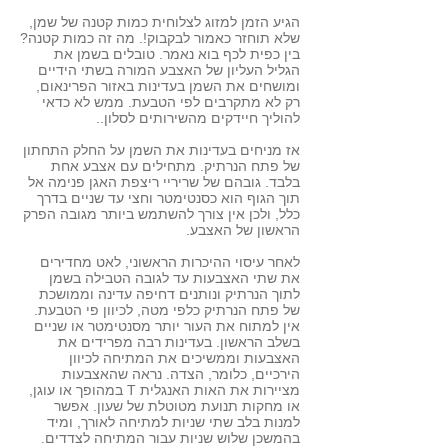
הגיע הזמן למזוג לצלוחית כמות קטנה של שמן,
שלא תוחזר כאמור לבקבוק!. מה זה כמות קטנה?
בין כפית לכף בוא נאמר. טובלים בשמן את
הגליל העליון של האצבע המורה בשתי הידיים
ומושחים את השמן בעדינות באזור הפרינאום,
רק לא מתקרבים לפי הטבעת. ממש לא כדאי
להוליך חיידקים מהשירותים לסלון..
אז מניחים בעדינות את השמן על החלק התחתון
של פתח הנרתיק. מתחילים עם אצבע אחת
בלבד. גובהם של שריריי ריצפת האגן פנימה אל
תוך הגוף הוא כסנטימטר וחצי עד שניים בדרך
כלל, ולכן אין צורך להשתמש ביותר מגובה הפרק
הראשון של האצבע.
לאחר עיסוי ההיכרות הראשוני, לאט מחדירים
את שתי האצבעות עד לגובה הטבילה בשמן
לתוך הנרתיק ונותנים דחיפה עדינה וממושכת
של פתח הנרתיק כלפי מטה, לכיוון פי הטבעת.
אין למתוח את העור יותר מסנטימטר או שניים
בשלב הראשון. בעדינות רבה מפרידים את
האצבעות וממשיכים את המתיחה לכיוון
הירכיים, כלומר, הצדה. נראה שהאצבעות
מציירות את האות האנגלית T במהופך או עוגן,
או מחקות תנועת מטוטלת של שעון. אפשר
למנות בלב שתי שניות למתיחה לאורך, ומיד
בהמשכן שלוש שניות עבור המתיחה לצדדים.