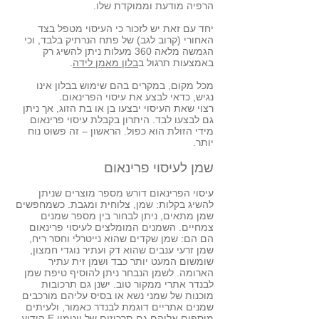
הרפיה מודעת וממוקדת שלו.
יחד עם זאת יש לזכור כי העיסוי מטפל בצד
האחורי (קרוב לגב) של פתח הנרתיק בלבד, וכי
הגמשה מלאה 360 מעלות ניתן להשיג רק
באמצעות תרגול ב
בלון מאמן לידה
.
מכל מקום, במקרים בהם שימוש בבלון אינו
נגיש, כדאי לבצע את עיסוי הפרינאום.
רצוי שאת העיסוי יבצעו בן או בת הזוג, אך ניתן
גם לבצעו לבד. היתרון בקבלת עיסוי פרינאום
מידי הזולת הוא כפול. הראשון – זה פשוט נוח
יותר.
שמן לעיסוי פרינאום
עיסוי הפרינאום דורש מספר מוצרים שניתן
להשיג בקלות: שמן, צלוחית ומגבת. כשמחפשים
שמן מתאים, ניתן לבחור בין מספר שמנים
צמחיים. השמנים המומלצים לעיסוי פרינאום
הם הם: שמן שקדים שהוא נייטרלי וחסר ריח,
שמן זרעי ענבים שהוא דק ועתיר נוגדי חמצון,
שומשום המעט יותר כבד ושמן זית עתיר
הארומה. לשמן הנבחר ניתן להוסיף טיפת שמן
לבנדר אתרי ממקור טוב. ישנן גם תרכובות
מוכנות של שמני נשא או בסיס עליהם מורכבים
שמנים אתריים דוגמת לבנדר כאמור, ולעיתים
מוספים אליהם גם תרכיזים של ויטמין E הידוע