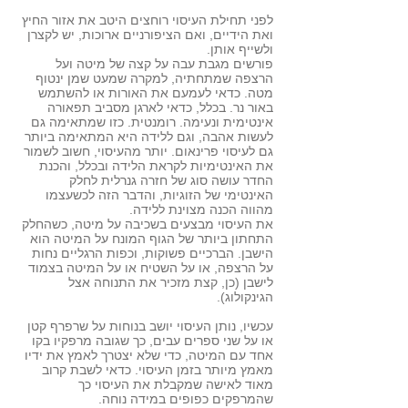
לפני תחילת העיסוי רוחצים היטב את אזור החיץ
ואת הידיים, ואם הציפורניים ארוכות, יש לקצרן
ולשייף אותן.
פורשים מגבת עבה על קצה של מיטה ועל
הרצפה שמתחתיה, למקרה שמעט שמן ינטוף
מטה. כדאי לעמעם את האורות או להשתמש
באור נר. בכלל, כדאי לארגן מסביב תפאורה
אינטימית ונעימה. רומנטית. כזו שמתאימה גם
לעשות אהבה, וגם ללידה היא המתאימה ביותר
גם לעיסוי פרינאום. יותר מהעיסוי, חשוב לשמור
את האינטימיות לקראת הלידה ובכלל, והכנת
החדר עושה סוג של חזרה גנרלית לחלק
האינטימי של הזוגיות, והדבר הזה לכשעצמו
מהווה הכנה מצוינת ללידה.
את העיסוי מבצעים בשכיבה על מיטה, כשהחלק
התחתון ביותר של הגוף המונח על המיטה הוא
הישבן. הברכיים פשוקות, וכפות הרגליים נחות
על הרצפה, או על השטיח או על המיטה בצמוד
לישבן (כן, קצת מזכיר את התנוחה אצל
הגינקולוג).
עכשיו, נותן העיסוי יושב בנוחות על שרפרף קטן
או על שני ספרים עבים, כך שגובה מרפקיו בקו
אחד עם המיטה, כדי שלא יצטרך לאמץ את ידיו
מאמץ מיותר בזמן העיסוי. כדאי לשבת קרוב
מאוד לאישה שמקבלת את העיסוי כך
שהמרפקים כפופים במידה נוחה.