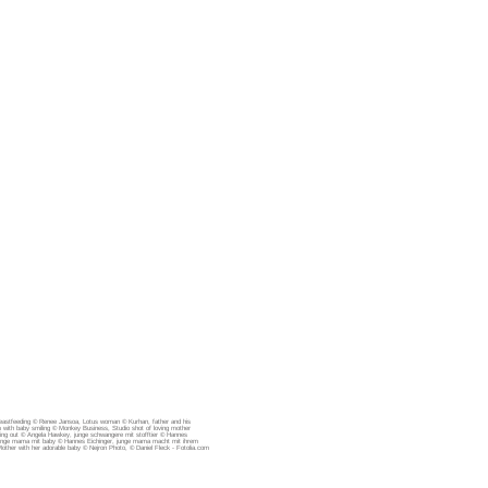
eastfeeding © Renee Jansoa, Lotus woman © Kurhan, father and his
 with baby smiling © Monkey Business, Studio shot of loving mother
ing out © Angela Hawkey, junge schwangere mit stofftier © Hannes
, junge mama mit baby © Hannes Eichinger, junge mama macht mit ihrem
other with her adorable baby © Nejron Photo, © Daniel Fleck - Fotolia.com