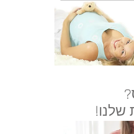
?
שלנו!