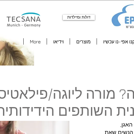
דולות ומיילדות
נו אפי-נו עכשיו
מוצרים
וידיאו
More
? מורה ליוגה/פילאטיס
ית השותפים הידידותית 
האגן,
 הנשים שאת