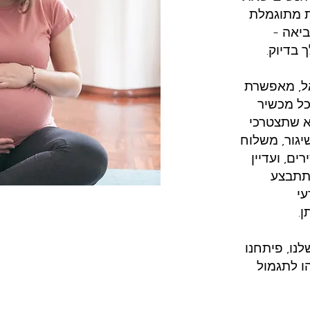
ת מתוגמלת
יאה -
בדיוק.
אל, מאפשרת
ובה 5% מערך כל מכשיר
א שתצטרכי
יגור, משלוח
ים, ועדיין
תתבצע
עי
ן.
נו, פיתחנו
ו לתגמול