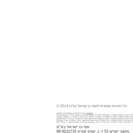
© 2014 כל הזכויות שמורות לאפי-נו ישראל בע"מ.
graphics (copyrights) provided by www.
fotolia.de
:
new generation © Renee Jansoa, group of doctors © Andres Rodriguez, a happy couple © memo, Br
newborn daughter, a couple of hours old © Melissa Schalke, schwanger © MAK, Couple in living room
holding baby © AVAVA, Pregnant woman lying in bed sleeping © anna, Beautiful young brunette work
Eichinger, mére et bébé © muro, Beautiful female body © Nejron Photo, Globale Welt © ag visuell
baby fitness + yoga uebungen © Hannes Eichinger, taufe © id-foto.de, clamber © Denys Kurbatov, M
אפי-נו ישראל בע"מ
מושב ישרש 53 ד.נ. עמק שורק 08-9231719