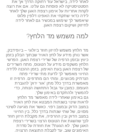
לאחר לידה, בישראל עוד רחוקה הדרך אך את
הסטטיסטיקה לא פוסחת גם עלינו. אם את רוצה
לקחת אחריות על אימון רצפת האגן שלך לאחר
לידה כדאי שתקחי את האפינו דלפין פלוס
שיאפשר לך שימוש במכשיר גם לאחר לידה
לחיזוק ושיקום רצפת האגן.
למה משמש מד הלחץ?
מד הלחץ משמש להיזון חוזר ביולוגי – ביופידבק,
אשר נותן מידע על לחץ האויר שבתוך הבלון בזמן
כיווץ ובזמן הרפיה של שרירי רצפת האגן. הפרשי
הלחץ משקפים מידע על הטונוס, מתח השרירים
של רצפת האגן בעת האימון. בזמן ההכנה ללידה
החיווי מאפשר לך לדעת מתי שרירי פתח
הנרתיק מכווצים, ומתי הם מתרפים. הרפיה זו
מאפשרת בדרך כלל מתן 'אור ירוק' להגברת
העומס, כמובן עד גבול התחושה הנוחה, כדי
להמשיך ולהתקדם באימון שלך.
גם באימון שאחרי לידה מאפשר מד הלחץ
לראות שינוי בשנתות המבטא את לחץ האויר
במצב הדוק ובמצב רפוי. כאשר את מגיעה לשינוי
מסוים, של שתי שנתות בדרך כלל, בין החיווי
במצב הדוק ובין ההרפיה, את מקבלת היזון חוזר
לכך שהשגת את הטונוס הרצוי בשרירי רצפת
האגן שלך. לא הגעת? את חוזרת על סדרת
האימונים שוב, עד לקבלת התוצאה הרצויה.