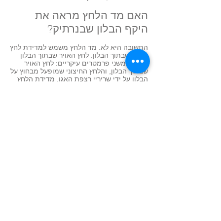
האם מד הלחץ מראה את
היקף הבלון שבנרתיק?
התשובה היא לא. מד הלחץ משמש למדידת לחץ
האויר שבתוך הבלון. לחץ האויר שבתוך הבלון
מושפע משני פרמטרים עיקריים: לחץ האויר
שבתוך הבלון, והלחץ החיצוני שמופעל מבחוץ על
הבלון על ידי שריריי רצפת האגן. מדידת הלחץ
מאפשרת חיווי יחסי על מצב הטונוס (מתח) של
שריר רצפת האגן. חיווי זה מאפשר הערכה של
תהליך הרפיה ברצפת האגן בעת הגדלת הבלון,
הערכה של עוצמת עבודת השריר בעת האימון
האקטיבי של חיזוק רצפת האגן לפני הלידה,
ובאימונים לחיזוק רצפת האגן ולשיקומה לאחר
הלידה.
לא. הדרך היחידה למדוד את היקף הבלון היא
בצורה מכנית. כשהבלון מוצא מפתח הנרתיק
לאחר האימון, יש למדוד אותו בסרט מידה גמיש
של תופרת או באמצעות חוט או סרט שאינו ניתן
למתיחה, ושיש להניח ישר על סרגל מדידה. כ"כ
מצורפת לערכת ההוראות של אפי נו אמת מידה
גלוייה עליה מודפס סרגל ושמשמשת להערכת
קוטר הבלון. ניתן להניח את הבלון המנופח על
הסרגל ולקבל הערכה של הקוטר שלו וכך תוכלי