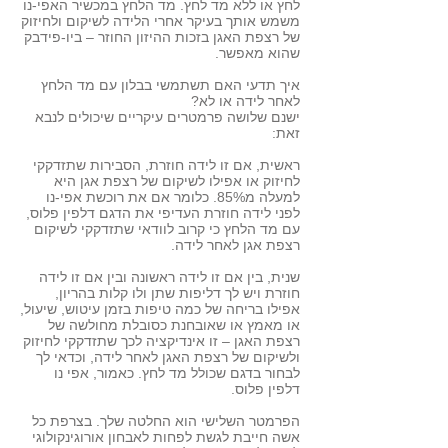
לחץ או ללא מד לחץ. מד הלחץ במכשיר האפי-נו
משמש אותך בעיקר אחרי הלידה לשיקום ולחיזוק
של רצפת האגן בזכות ההיזון החוזר – ביו-פידבק
שהוא מאפשר.
איך תדעי האם תשתמשי בבלון עם מד הלחץ
לאחר לידה או לא?
ישנם שלושה פרמטרים עיקריים שיכולים לנבא
זאת:
ראשית, אם זו לידה חוזרת, הסבירות שתזדקקי
לחיזוק או אפילו לשיקום של רצפת אגן היא
למעלה מ85%. כלומר אם את רוכשת אפי-נו
לפני לידה חוזרת העדיפי את הדגם דלפין פלוס,
עם מד הלחץ כי קרוב לוודאי שתזדקקי לשיקום
רצפת אגן לאחר לידה.
שנית, בין אם זו לידה ראשונה ובין אם זו לידה
חוזרת ויש לך דליפות שתן ולו קלות בהריון,
אפילו בריחה של כמה טיפות בזמן עיטוש, שיעול,
או מאמץ או שאובחנת כסובלת מחולשה של
רצפת האגן – זו אינדיקציה לכך שתזדקקי לחיזוק
ולשיקום של רצפת האגן לאחר לידה, וכדאי לך
לבחור בדגם שכולל מד לחץ. כאמור, אפי נו
דלפין פלוס.
הפרמטר השלישי הוא החלטה שלך. בצרפת כל
אשה חייבת לגשת לפחות לאבחון אורוגינקולוגי